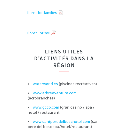
Lloret for families
Lloret For You
LIENS UTILES
D'ACTIVITÉS DANS LA
RÉGION
waterworld.es
(piscines récréatives)
www.arbreaventura.com
(acrobranches)
www.gccb.com
(gran casino / spa /
hotel / restaurant)
www.santperedelboschotel.com
(san
pere del bosc spa/hotel/restaurant)